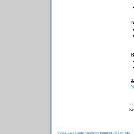
Ti
R
Z
W
Ge
Re
© 2002 - 2026 Erasmus Universiteit Rotterdam, TU Delft, RuG