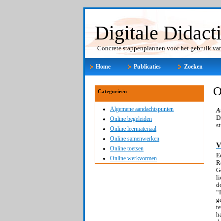
Digitale Didact
Concrete stappenplannen voor het gebruik van 
Home
Publicaties
Zoeken
O
Categorieën
Algemene aandachtspunten
A
D
Online begeleiden
s
Online leermateriaal
Online samenwerken
V
Online toetsen
E
Online werkvormen
R
G
l
d
“
g
t
h