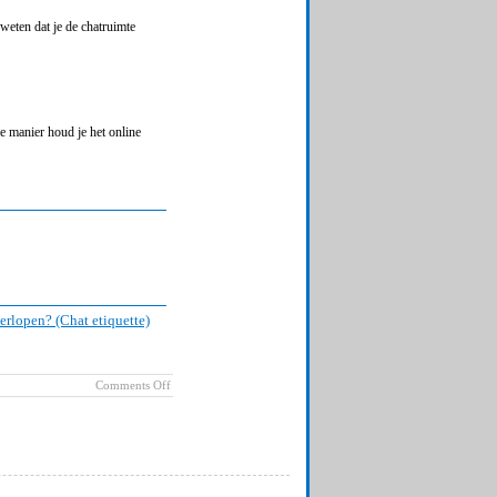
 weten dat je de chatruimte
ie manier houd je het online
erlopen? (Chat etiquette)
on
Comments Off
Online
spreekuur
via
chat