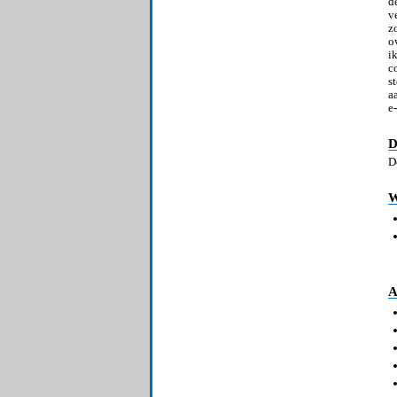
d
v
z
o
i
c
s
a
e
D
D
W
A