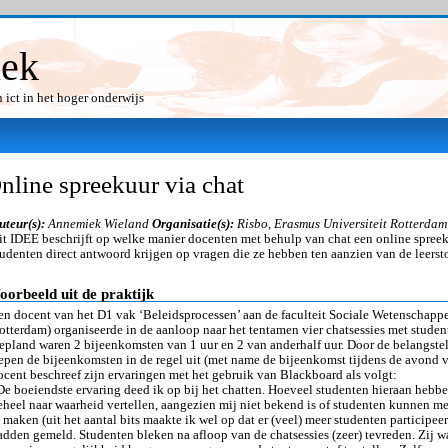
iek
ict in het hoger onderwijs
nline spreekuur via chat
uteur(s):
Annemiek Wieland
Organisatie(s):
Risbo, Erasmus Universiteit Rotterdam
it IDEE beschrijft op welke manier docenten met behulp van chat een online spre
tudenten direct antwoord krijgen op vragen die ze hebben ten aanzien van de leersto
oorbeeld uit de praktijk
en docent van het D1 vak ‘Beleidsprocessen’ aan de faculteit Sociale Wetenschappe
otterdam) organiseerde in de aanloop naar het tentamen vier chatsessies met studen
epland waren 2 bijeenkomsten van 1 uur en 2 van anderhalf uur. Door de belangste
iepen de bijeenkomsten in de regel uit (met name de bijeenkomst tijdens de avond 
ocent beschreef zijn ervaringen met het gebruik van Blackboard als volgt:
De boeiendste ervaring deed ik op bij het chatten. Hoeveel studenten hieraan hebb
eheel naar waarheid vertellen, aangezien mij niet bekend is of studenten kunnen m
e maken (uit het aantal bits maakte ik wel op dat er (veel) meer studenten participeer
adden gemeld. Studenten bleken na afloop van de chatsessies (zeer) tevreden. Zij w