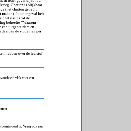
ik in ieder geval bijzonder
 kreeg. Chatten is blijkbaar
ge (het chatten gebeurt
 maken). In ieder geval heb
 chatsessies tot de
jking behoefte (‘Waarom
e een uitgebreidere en
n daarvan de studenten per
en hebben over de leerstof.
ijvoorbeeld vlak voor een
innen.
e beantwoord is. Vraag ook aan