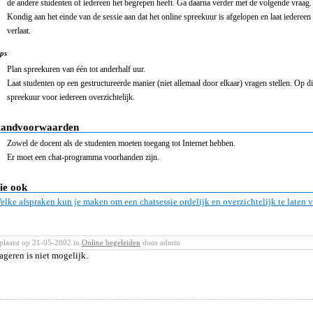
de andere studenten of iedereen het begrepen heeft. Ga daarna verder met de volgende vraag.
Kondig aan het einde van de sessie aan dat het online spreekuur is afgelopen en laat iedereen
verlaat.
ps
Plan spreekuren van één tot anderhalf uur.
Laat studenten op een gestructureerde manier (niet allemaal door elkaar) vragen stellen. Op d
spreekuur voor iedereen overzichtelijk.
andvoorwaarden
Zowel de docent als de studenten moeten toegang tot Internet hebben.
Er moet een chat-programma voorhanden zijn.
ie ook
elke afspraken kun je maken om een chatsessie ordelijk en overzichtelijk te laten v
plaatst op 21-05-2002 in
Online begeleiden
door admin
ageren is niet mogelijk.