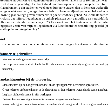
eze ruime mogelijkheid kregen om vragen over de tentamenstof te stellen. Zelf was 
errast door de geweldige feedback die ik hierdoor op het college en op de literatuur
o laagdrempelig dat studenten veel meer durven te vragen dan tijdens een werkcolle
verigens niet anoniem, aangezien een ieder zich onder zijn eigen naam bekend moet
k twintig jaar college geven nimmer zo’n goede feedback gehad. Zo kwam ik na twee
onclusie dat mijn collegedictaat op enkele plaatsen echt aanvulling en verduideli
tellen ze toch steeds die ene vraag…?’). Een week voor het tentamen heb ik derhalv
angepaste versie van mijn collegedictaat via Blackboard ter beschikking gesteld (e
-mail op de hoogte gebracht).”
oel
e docent kan online en op een interactieve manier vragen beantwoorden die student
anneer te gebruiken
Wanneer er weinig contactmomenten zijn.
In een periode waarin studenten behoefte hebben aan extra verduidelijking van de leerstof (b
tentamen).
andachtspunten bij de uitvoering
Stel studenten op de hoogte van het doel en de tijdstippen van de virtuele spreekuren.
Groet iedereen bij binnenkomst in de chatruimte en laat iedereen weten dat de sessie gaat beg
Leg kort uit hoe de sessie in zijn werk gaat.
Probeer kort en krachtig antwoord te geven op vragen van studenten.
Vraag na het geven van antwoord aan de student die de vraag stelde of de vraag zo voldoend