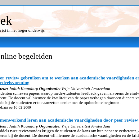
iek
ict in het hoger onderwijs
nline begeleiden
er review gebruiken om te werken aan academische vaardigheden en
rdeelsvorming
teur:
Judith Kaandorp
Organisatie:
Vrije Universiteit Amsterdam
udenten schreven papers waarop mede-studenten feedback gaven, alvorens de eindver
cent. De docent wil hiermee de kwaliteit van de paper verhogen door een diepere v
lde hij de studenten er toe aanzetten eerder met de opdracht te beginnen.
laatst op 16-02-2009
menwerkend leren aan academische vaardigheden door peer review
teur:
Judith Kaandorp
Organisatie:
Vrije Universiteit Amsterdam
ddels twee reviewrondes krijgen de studenten de kans om hun paper te verbeteren, al
veren bij de docent. De docent wil hiermee de academische vaardigheden en de kri