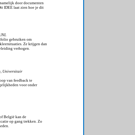
ornamelijk door documenten
t IDEE laat zien hoe je dit
OUNL
tfolio gebruiken om
leersituaties. Ze krijgen dan
geleiding verhogen.
, Universitair
loop van feedback te
gelijkheden voor onder
of België kan de
icatie op gang trekken. Zo
meden.