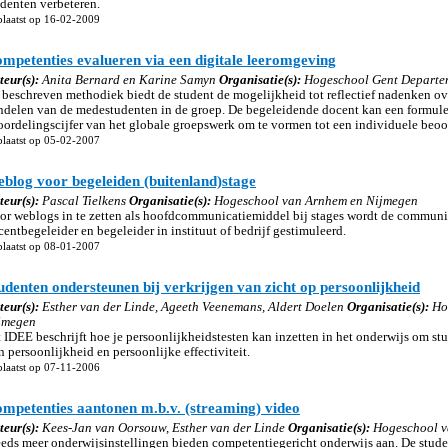
udenten verbeteren.
laatst op 16-02-2009
mpetenties evalueren via een digitale leeromgeving
teur(s):
Anita Bernard en Karine Samyn
Organisatie(s):
Hogeschool Gent Departem
 beschreven methodiek biedt de student de mogelijkheid tot reflectief nadenken ov
ndelen van de medestudenten in de groep. De begeleidende docent kan een formul
oordelingscijfer van het globale groepswerk om te vormen tot een individuele beoo
laatst op 05-02-2007
blog voor begeleiden (buitenland)stage
teur(s):
Pascal Tielkens
Organisatie(s):
Hogeschool van Arnhem en Nijmegen
or weblogs in te zetten als hoofdcommunicatiemiddel bij stages wordt de communi
entbegeleider en begeleider in instituut of bedrijf gestimuleerd.
laatst op 08-01-2007
udenten ondersteunen bij verkrijgen van zicht op persoonlijkheid
teur(s):
Esther van der Linde, Ageeth Veenemans, Aldert Doelen
Organisatie(s):
Hog
jmegen
t IDEE beschrijft hoe je persoonlijkheidstesten kan inzetten in het onderwijs om st
 persoonlijkheid en persoonlijke effectiviteit.
laatst op 07-11-2006
mpetenties aantonen m.b.v. (streaming) video
teur(s):
Kees-Jan van Oorsouw, Esther van der Linde
Organisatie(s):
Hogeschool v
eeds meer onderwijsinstellingen bieden competentiegericht onderwijs aan. De stud