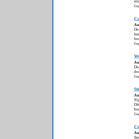
st
Gep
Co
Au
De
ha
be
Gep
We
Au
Do
doc
Gep
St
Au
Ni
Di
hun
Gep
Co
Au
St