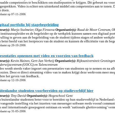
paalde competenties te beschikken om studiepunten te krijgen. Dit gebeurt nu vo
 gesprekken. Video is echter een uitstekend middel om competenties aan te tonen. Di
n doen.
laatst op 07-11-2006
gitaal portfolio bij stagebegeleiding
teur(s):
Marjo Stalmeier, Olga Firssova
Organisatie(s):
Ruud de Moor Centrum, 
 instituutsopleider en de begeleider op de werkplek kunnen samen een digitaal por
vulling te geven aan de begeleiding van de student tijdens stages of andere werkplek
n beter beeld van het leerproces van de student en kunnen de efficiëntie van de be
laatst op 20-10-2006
esentaties opnemen met video en voorzien van feedback
teur(s):
Kevin Haines, Gert-Jan Verheij
Organisatie(s):
Rijksuniversiteit Groningen
derwijscentrum (UOCG) en Talencentrum
deo wordt steeds vaker ingezet om presentaties van studenten op te nemen en na af
orzien. Door er direct streaming video van te maken krijgt deze werkvorm meer mo
dere het geven van feedback.
laatst op 12-10-2006
itenlandse studenten voorbereiden op studieverblijf hier
teur(s):
Tiny David
Organisatie(s):
Hogeschool Gent
 buitenlandse studenten beter voor te bereiden op hun studieverblijf in Nederland 
tvangende instelling via het inzetten van messenger software reeds vooraf commun
n snel internationale groepsgeest ontstaan en wordt ‘nationale ghettovorming’ ver
laatst op 31-05-2006