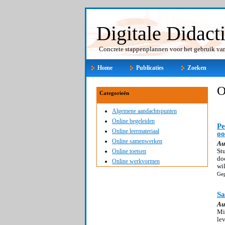
Digitale Didact
Concrete stappenplannen voor het gebruik van 
Home
Publicaties
Zoeken
O
Categorieën
Algemene aandachtspunten
Online begeleiden
Pe
Online leermateriaal
oo
Online samenwerken
Au
St
Online toetsen
do
Online werkvormen
wi
Gep
Sa
Au
Mi
le