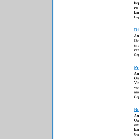
be
en
ka
Gep
Di
Au
De
in
ee
Gep
Pr
Au
On
Vi
vo
an
Gep
Bu
Au
Om
on
ka
Gep