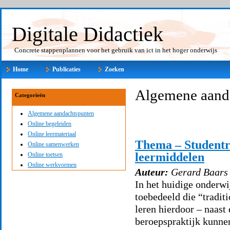
Digitale Didactiek
Concrete stappenplannen voor het gebruik van ict in het hoger onderwijs
Home
Publicaties
Zoeken
Algemene aand
Categorieën
Algemene aandachtspunten
Online begeleiden
Online leermateriaal
Thema – Studentro
Online samenwerken
leermiddelen
Online toetsen
Online werkvormen
Auteur:
Gerard Baars
In het huidige onderwi
toebedeeld die “tradit
leren hierdoor – naast 
beroepspraktijk kunne