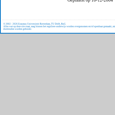
Geplaatst op 10-12-2004
© 2002 - 2026 Erasmus Universiteit Rotterdam, TU Delft, RuG
Alles wat op deze site staat, mag binnen het reguliere onderwijs worden overgenomen en/of openbaar gemaakt, 
doeleinden worden gebruikt.