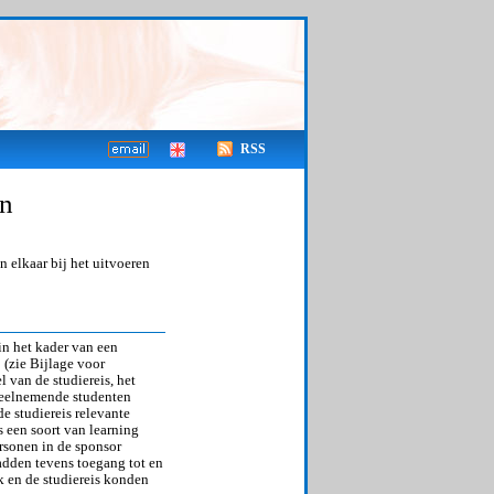
RSS
en
 elkaar bij het uitvoeren
in het kader van een
 (zie Bijlage voor
 van de studiereis, het
deelnemende studenten
e studiereis relevante
 een soort van learning
rsonen in de sponsor
hadden tevens toegang tot en
k en de studiereis konden