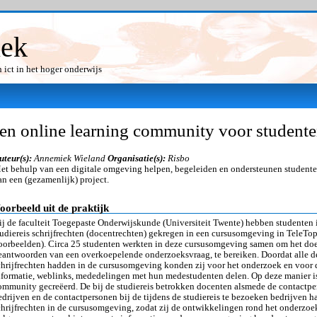
iek
ict in het hoger onderwijs
en online learning community voor student
uteur(s):
Annemiek Wieland
Organisatie(s):
Risbo
et behulp van een digitale omgeving helpen, begeleiden en ondersteunen studenten
an een (gezamenlijk) project.
oorbeeld uit de praktijk
ij de faculteit Toegepaste Onderwijskunde (Universiteit Twente) hebben studenten 
tudiereis schrijfrechten (docentrechten) gekregen in een cursusomgeving in TeleTop
oorbeelden). Circa 25 studenten werkten in deze cursusomgeving samen om het doel
eantwoorden van een overkoepelende onderzoeksvraag, te bereiken. Doordat alle 
chrijfrechten hadden in de cursusomgeving konden zij voor het onderzoek en voor d
nformatie, weblinks, mededelingen met hun medestudenten delen. Op deze manier is
ommunity gecreëerd. De bij de studiereis betrokken docenten alsmede de contactpe
edrijven en de contactpersonen bij de tijdens de studiereis te bezoeken bedrijven 
chrijfrechten in de cursusomgeving, zodat zij de ontwikkelingen rond het onderzoe