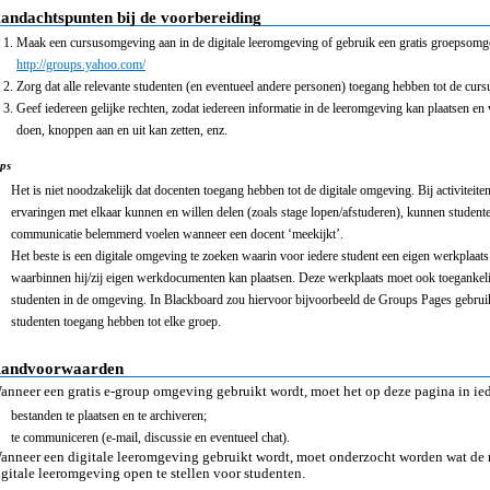
andachtspunten bij de voorbereiding
Maak een cursusomgeving aan in de digitale leeromgeving of gebruik een gratis groepsomg
http://groups.yahoo.com/
Zorg dat alle relevante studenten (en eventueel andere personen) toegang hebben tot de cu
Geef iedereen gelijke rechten, zodat iedereen informatie in de leeromgeving kan plaatsen e
doen, knoppen aan en uit kan zetten, enz.
ps
Het is niet noodzakelijk dat docenten toegang hebben tot de digitale omgeving. Bij activiteit
ervaringen met elkaar kunnen en willen delen (zoals stage lopen/afstuderen), kunnen student
communicatie belemmerd voelen wanneer een docent ‘meekijkt’.
Het beste is een digitale omgeving te zoeken waarin voor iedere student een eigen werkplaa
waarbinnen hij/zij eigen werkdocumenten kan plaatsen. Deze werkplaats moet ook toegankeli
studenten in de omgeving. In Blackboard zou hiervoor bijvoorbeeld de Groups Pages gebrui
studenten toegang hebben tot elke groep.
andvoorwaarden
anneer een gratis e-group omgeving gebruikt wordt, moet het op deze pagina in ied
bestanden te plaatsen en te archiveren;
te communiceren (e-mail, discussie en eventueel chat).
anneer een digitale leeromgeving gebruikt wordt, moet onderzocht worden wat de
igitale leeromgeving open te stellen voor studenten.