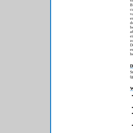
v
B
c
v
e
d
b
a
e
z
D
e
h
D
S
(
W