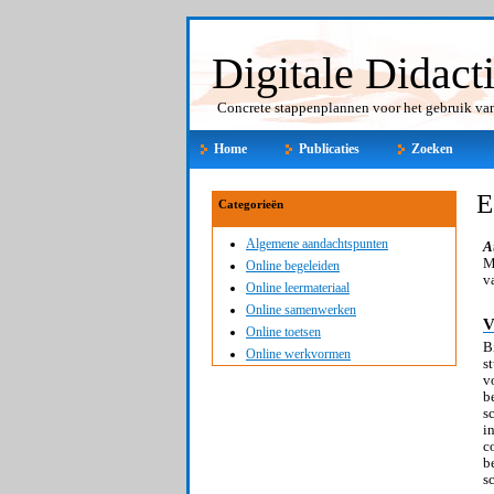
Digitale Didact
Concrete stappenplannen voor het gebruik van 
Home
Publicaties
Zoeken
E
Categorieën
Algemene aandachtspunten
A
M
Online begeleiden
v
Online leermateriaal
Online samenwerken
V
Online toetsen
B
Online werkvormen
s
v
b
s
i
c
b
s