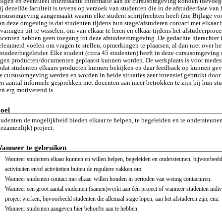
olgen en eventueel interessante informatie aan de cursusomgeving konden toevoeg
ij dezelfde faculteit is tevens op verzoek van studenten die in de afstudeerfase van 
ursusomgeving aangemaakt waarin elke student schrijfrechten heeft (zie Bijlage vo
an deze omgeving is dat studenten tijdens hun stage/afstuderen contact met elkaa
rvaringen uit te wisselen, om van elkaar te leren en elkaar tijdens het afstudeerproc
ocenten hebben geen toegang tot deze afstudeeromgeving. De gedachte hierachter is
elemmerd voelen om vragen te stellen, opmerkingen te plaatsen, al dan niet over h
fstudeerbegeleider. Elke student (circa 45 studenten) heeft in deze cursusomgeving
igen producten/documenten geplaatst kunnen worden. De werkplaats is voor medes
odat studenten elkaars producten kunnen bekijken en daar feedback op kunnen gev
e cursusomgeving werden en worden in beide situaties zeer intensief gebruikt door 
en aantal informele gesprekken met docenten aan meer betrokken te zijn bij hun stud
en erg motiverend is.
oel
tudenten de mogelijkheid bieden elkaar te helpen, te begeleiden en te ondersteunen
gezamenlijk) project.
anneer te gebruiken
Wanneer studenten elkaar kunnen en willen helpen, begeleiden en ondersteunen, bijvoorbeeld
activiteiten en/of activiteiten buiten de reguliere vakken om.
Wanneer studenten contact met elkaar willen houden in perioden van weinig contacturen.
Wanneer een groot aantal studenten (samen)werkt aan één project of wanneer studenten indivi
project werken, bijvoorbeeld studenten die allemaal stage lopen, aan het afstuderen zijn, enz.
Wanneer studenten aangeven hier behoefte aan te hebben.