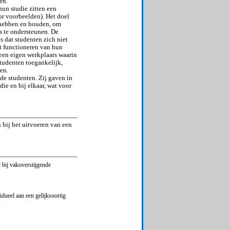
en.
hun studie zitten een
or voorbeelden). Het doel
r hebben en houden, om
es te ondersteunen. De
 dat studenten zich niet
et functioneren van hun
 een eigen werkplaats waarin
tudenten toegankelijk,
en.
de studenten. Zij gaven in
ie en bij elkaar, wat voor
 bij het uitvoeren van een
 bij vakoverstijgende
dueel aan een gelijksoortig