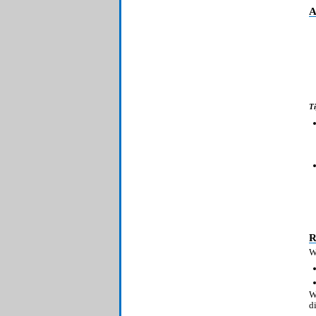
A
Ti
R
W
W
d