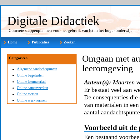
Digitale Didactiek
Concrete stappenplannen voor het gebruik van ict in het hoger onderwijs
Home
Publicaties
Zoeken
Omgaan met aute
Categorieën
leeromgeving
Algemene aandachtspunten
Online begeleiden
Auteur(s):
Maarten v
Online leermateriaal
Online samenwerken
Er bestaat veel aan w
Online toetsen
De consequenties die 
Online werkvormen
van materialen in een
aantal aandachtspunte
Voorbeeld uit de 
Een bestaand voorbeel