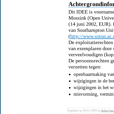
Achtergrondinfo
Dit IDEE is voorname
Mossink (Open Univer
(14 juni 2002, EUR). 
van Southampton Uni
(
http://www.soton.ac
De exploitatierechte
van exemplaren door u
verveelvoudigen (kopi
De persoonsrechten ge
verzetten tegen:
openbaarmaking van 
wijzigingen in de b
wijzigingen in het w
misvorming, vermink
Geplaatst op 28-01-2003 in
Online leer