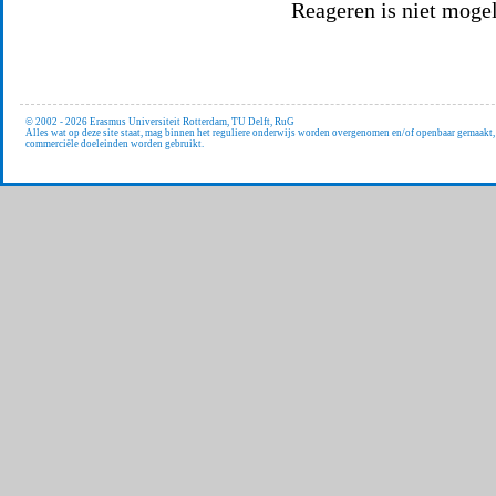
Reageren is niet mogel
© 2002 - 2026 Erasmus Universiteit Rotterdam, TU Delft, RuG
Alles wat op deze site staat, mag binnen het reguliere onderwijs worden overgenomen en/of openbaar gemaakt
commerciële doeleinden worden gebruikt.