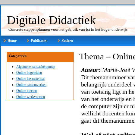
Digitale Didactiek
Concrete stappenplannen voor het gebruik van ict in het hoger onderwijs
Home
Publicaties
Zoeken
Thema – Online
Categorieën
Algemene aandachtspunten
Auteur:
Marie-José V
Online begeleiden
Dit themanummer van h
Online leermateriaal
belangrijk onderdeel 
Online samenwerken
van toetsing ligt in h
Online toetsen
Online werkvormen
van het onderwijs en 
de computer zijn er n
wellicht docenten ku
gaat dit themanumme