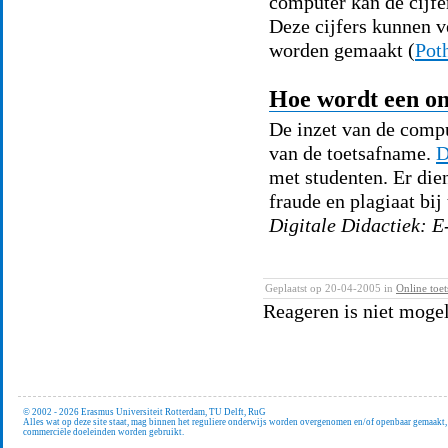
computer kan de cijfe
Deze cijfers kunnen v
worden gemaakt (
Pot
Hoe wordt een on
De inzet van de comput
van de toetsafname.
D
met studenten. Er di
fraude en plagiaat bi
Digitale Didactiek: E
Geplaatst op 20-04-2005 in
Online toet
Reageren is niet mogel
© 2002 - 2026 Erasmus Universiteit Rotterdam, TU Delft, RuG
Alles wat op deze site staat, mag binnen het reguliere onderwijs worden overgenomen en/of openbaar gemaakt
commerciële doeleinden worden gebruikt.