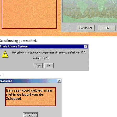
aarschuwing puntenaftrek
int