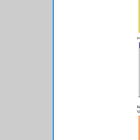
z
Vo
V