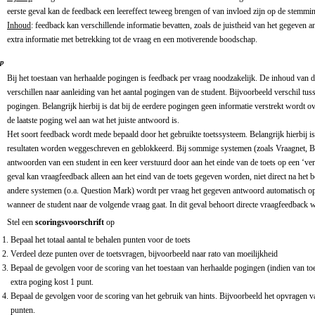
eerste geval kan de feedback een leereffect teweeg brengen of van invloed zijn op de stemmi
Inhoud
: feedback kan verschillende informatie bevatten, zoals de juistheid van het gegeven 
extra informatie met betrekking tot de vraag en een motiverende boodschap.
ip
Bij het toestaan van herhaalde pogingen is feedback per vraag noodzakelijk. De inhoud van d
verschillen naar aanleiding van het aantal pogingen van de student. Bijvoorbeeld verschil tus
pogingen. Belangrijk hierbij is dat bij de eerdere pogingen geen informatie verstrekt wordt o
de laatste poging wel aan wat het juiste antwoord is.
Het soort feedback wordt mede bepaald door het gebruikte toetssysteem. Belangrijk hierbij 
resultaten worden weggeschreven en geblokkeerd. Bij sommige systemen (zoals Vraagnet, B
antwoorden van een student in een keer verstuurd door aan het einde van de toets op een ‘vers
geval kan vraagfeedback alleen aan het eind van de toets gegeven worden, niet direct na het
andere systemen (o.a. Question Mark) wordt per vraag het gegeven antwoord automatisch op
wanneer de student naar de volgende vraag gaat. In dit geval behoort directe vraagfeedback w
Stel een
scoringsvoorschrift
op
Bepaal het totaal aantal te behalen punten voor de toets
Verdeel deze punten over de toetsvragen, bijvoorbeeld naar rato van moeilijkheid
Bepaal de gevolgen voor de scoring van het toestaan van herhaalde pogingen (indien van to
extra poging kost 1 punt.
Bepaal de gevolgen voor de scoring van het gebruik van hints. Bijvoorbeeld het opvragen va
punten.