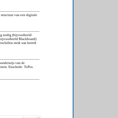
structuur van een digitale
ng nodig (bijvoorbeeld
(bijvoorbeeld Blackboard)
schillen sterk wat betreft
sonderwijs van de
enten. Enschede: ToPos.
on