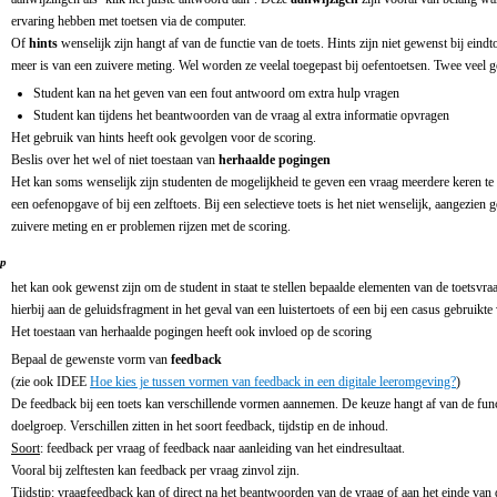
ervaring hebben met toetsen via de computer.
Of
hints
wenselijk zijn hangt af van de functie van de toets. Hints zijn niet gewenst bij ein
meer is van een zuivere meting. Wel worden ze veelal toegepast bij oefentoetsen. Twee veel g
Student kan na het geven van een fout antwoord om extra hulp vragen
Student kan tijdens het beantwoorden van de vraag al extra informatie opvragen
Het gebruik van hints heeft ook gevolgen voor de scoring.
Beslis over het wel of niet toestaan van
herhaalde pogingen
Het kan soms wenselijk zijn studenten de mogelijkheid te geven een vraag meerdere keren te
een oefenopgave of bij een zelftoets. Bij een selectieve toets is het niet wenselijk, aangezien
zuivere meting en er problemen rijzen met de scoring.
ip
het kan ook gewenst zijn om de student in staat te stellen bepaalde elementen van de toetsvraa
hierbij aan de geluidsfragment in het geval van een luistertoets of een bij een casus gebruikte
Het toestaan van herhaalde pogingen heeft ook invloed op de scoring
Bepaal de gewenste vorm van
feedback
(zie ook IDEE
Hoe kies je tussen vormen van feedback in een digitale leeromgeving?
)
De feedback bij een toets kan verschillende vormen aannemen. De keuze hangt af van de funct
doelgroep. Verschillen zitten in het soort feedback, tijdstip en de inhoud.
Soort
: feedback per vraag of feedback naar aanleiding van het eindresultaat.
Vooral bij zelftesten kan feedback per vraag zinvol zijn.
Tijdstip
: vraagfeedback kan of direct na het beantwoorden van de vraag of aan het einde van 