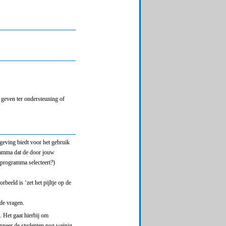
 geven ter ondersteuning of
geving biedt voor het gebruik
ramma dat de door jouw
tsprogramma selecteert?)
rbeeld is ‘zet het pijltje op de
de vragen.
 Het gaat hierbij om
nneer de studenten nog weinig