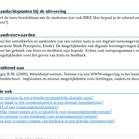
andachtspunten bij de uitvoering
tel de toets beschikbaar aan de studenten (zie ook IDEE Hoe bepaal je de inhoud en 
oets?)
andvoorwaarden
oor het ontwikkelen en aanbieden van een online toets is een digitale toetsomgevi
uestion Mark Perception, Etude). De mogelijkheden van digitale leeromgevingen 
oor het gebruik van hints en feedback zijn beperkt. Echter, ook toetsprogramma’s ver
ogelijkheden voor het geven van hints en feedback.
ntleend aan
ager, K.M. (2000). Wereldwijd toetsen. Toetsen via een WWW-omgeving in het basi
ereldschool : implicaties en nieuwe mogelijkheden voor leerlingen, ouders en doc
ie ook
oe ontwerp ik een gebruikersvriendelijke digitale toets?
oe maak je een voorkennistoets in een digitale leeromgeving?
el of niet geautomatiseerd toetsen?
elke vraagvormen zijn er mogelijk voor geautomatiseerde toetsen?
oe ontwerp je een itembank voor geautomatiseerd toetsen?
oe kies je tussen vormen van feedback in een digitale leeromgeving?