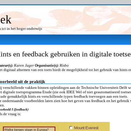
iek
ict in het hoger onderwijs
ints en feedback gebruiken in digitale toets
uteur(s):
Karen Jager
Organisatie(s):
Risbo
et digitaal afnemen van een toets biedt de mogelijkheid tot het gebruik van hints 
oorbeeld uit de praktijk
ij verschillende vakken binnen opleidingen aan de Technische Universiteit Delft 
et digitale toetsprogramma Etude (zie ook IDEE Wel of niet geautomatiseerd toetse
tude gemakkelijk hints en verschillende typen feedback toevoegen aan een toets.
e onderstaande voorbeelden laten zien hoe het geven van feedback en het gebruik 
ien.
orbeeld I (feedback)
ls de vraag is: