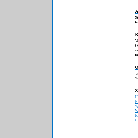
A
S
t
R
V
Q
v
m
O
J
W
Z
H
H
W
W
H
H