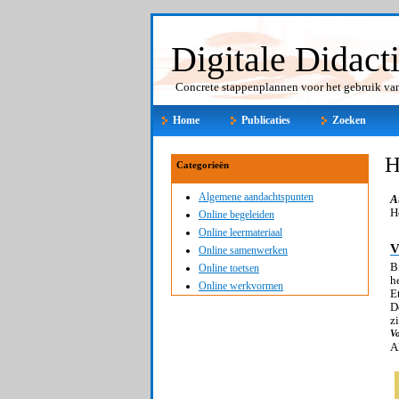
Digitale Didact
Concrete stappenplannen voor het gebruik van 
Home
Publicaties
Zoeken
H
Categorieën
Algemene aandachtspunten
A
H
Online begeleiden
Online leermateriaal
V
Online samenwerken
B
Online toetsen
h
Online werkvormen
E
D
z
Vo
A