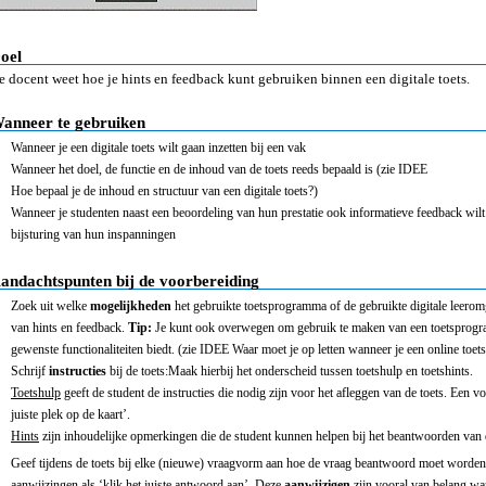
oel
e docent weet hoe je hints en feedback kunt gebruiken binnen een digitale toets.
anneer te gebruiken
Wanneer je een digitale toets wilt gaan inzetten bij een vak
Wanneer het doel, de functie en de inhoud van de toets reeds bepaald is (zie IDEE
Hoe bepaal je de inhoud en structuur van een digitale toets?)
Wanneer je studenten naast een beoordeling van hun prestatie ook informatieve feedback wilt
bijsturing van hun inspanningen
andachtspunten bij de voorbereiding
Zoek uit welke
mogelijkheden
het gebruikte toetsprogramma of de gebruikte digitale leerom
van hints en feedback.
Tip:
Je kunt ook overwegen om gebruik te maken van een toetsprog
gewenste functionaliteiten biedt. (zie IDEE Waar moet je op letten wanneer je een online toe
Schrijf
instructies
bij de toets:Maak hierbij het onderscheid tussen toetshulp en toetshints.
Toetshulp
geeft de student de instructies die nodig zijn voor het afleggen van de toets. Een voo
juiste plek op de kaart’.
Hints
zijn inhoudelijke opmerkingen die de student kunnen helpen bij het beantwoorden van 
Geef tijdens de toets bij elke (nieuwe) vraagvorm aan hoe de vraag beantwoord moet worden.
aanwijzingen als ‘klik het juiste antwoord aan’. Deze
aanwijzigen
zijn vooral van belang wa