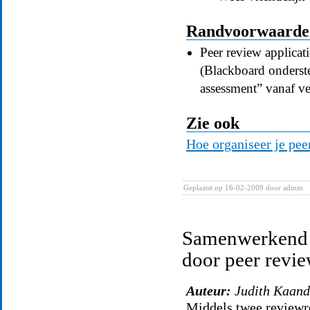
Randvoorwaarden 
Peer review applicati
(Blackboard onderst
assessment” vanaf ve
Zie ook
Hoe organiseer je pee
Geplaatst op 16-02-2009
door admin
Samenwerkend l
door peer revi
Auteur:
Judith Kaan
Middels twee reviewro