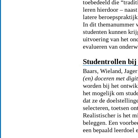
toebedeeld die “tradi
leren hierdoor – naast
latere beroepspraktij
In dit themanummer w
studenten kunnen krij
uitvoering van het ond
evalueren van onderwi
Studentrollen bi
Baars, Wieland, Jager
(en) doceren met digi
worden bij het ontwik
het mogelijk om stude
dat ze de doelstellin
selecteren, toetsen o
Realistischer is het m
beleggen. Een voorbee
een bepaald leerdoel 