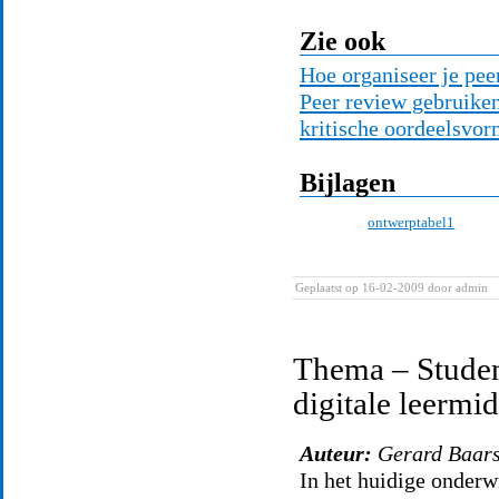
Zie ook
Hoe organiseer je pee
Peer review gebruike
kritische oordeelsvo
Bijlagen
ontwerptabel1
Geplaatst op 16-02-2009
door admin
Thema – Studen
digitale leermi
Auteur:
Gerard Baar
In het huidige onderw