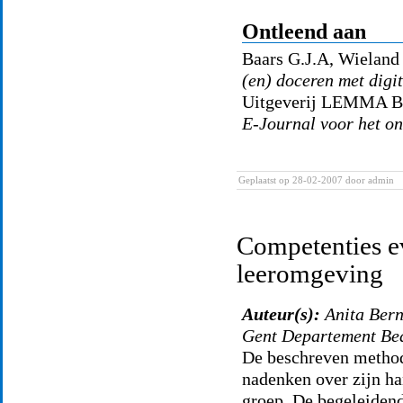
Ontleend aan
Baars G.J.A, Wieland
(en) doceren met digi
Uitgeverij LEMMA B
E-Journal voor het o
Geplaatst op 28-02-2007
door admin
Competenties ev
leeromgeving
Auteur(s):
Anita Ber
Gent Departement Bed
De beschreven methodi
nadenken over zijn ha
groep. De begeleiden