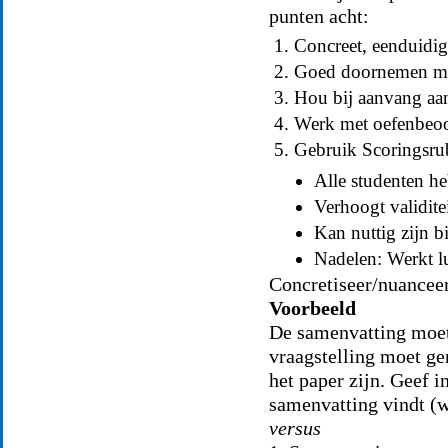
punten acht:
Concreet, eenduidig
Goed doornemen me
Hou bij aanvang aant
Werk met oefenbeoo
Gebruik Scoringsru
Alle studenten he
Verhoogt validit
Kan nuttig zijn b
Nadelen: Werkt l
Concretiseer/nuancee
Voorbeeld
De samenvatting moet 
vraagstelling moet g
het paper zijn. Geef 
samenvatting vindt (w
versus