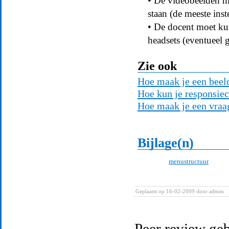
• De videobeelden m
staan (de meeste ins
• De docent moet ku
headsets (eventueel
Zie ook
Hoe maak je een beel
Hoe kun je responsiec
Hoe maak je een vraa
Bijlage(n)
menustructuur
Geplaatst op 16-02-2009
door admin
Peer review ge