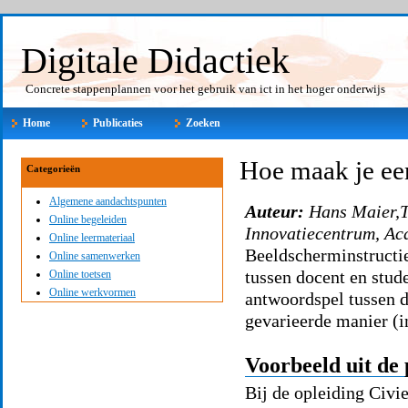
Digitale Didactiek
Concrete stappenplannen voor het gebruik van ict in het hoger onderwijs
Home
Publicaties
Zoeken
Hoe maak je een
Categorieën
Algemene aandachtspunten
Auteur:
Hans Maier,
Online begeleiden
Innovatiecentrum, Ac
Online leermateriaal
Beeldscherminstructi
Online samenwerken
tussen docent en stud
Online toetsen
Online werkvormen
antwoordspel tussen d
gevarieerde manier (i
Voorbeeld uit de 
Bij de opleiding Civi