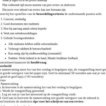
Maak je eigen rol in het proces duidelijk
Plan voldoende tijd tussen moment van peer review en eindversie
Discussie over inhoud van review kan zeer leerzaam zijn
eem bij het opstellen van de
beoordelingscriteria
de onderstaande punten acht:
Concreet, eenduidig
Goed doornemen met studenten
Hou bij aanvang aantal criteria beperkt
Werk met oefenbeoordelingen
Gebruik Scoringsrubrieken:
Alle studenten hebben zelfde referentiekader
Verhoogt validiteit & betrouwbaarheid
Kan nuttig zijn bij eindbeoordeling (summatief)
Nadelen: Werkt luiheid in de hand, Minder bruikbare feedback
oncretiseer/nuanceer de
hoofdvraag
:
oorbeeld
e samenvatting moet los van het verslag te begrijpen zijn, de vraagstelling moet 
en goede weergave van het paper zijn. Geef in minimaal 50 woorden aan wat je van
s goed en geef tips). (=43 woorden)
ersus
. Samenvatting
a. In hoeverre is de samenvatting los van het verslag te begrijpen.
b. Wordt de vraagstelling genoemd.
c. Leg uit wat je van het antwoord op de vraagstelling vindt.
d. Geef aan in hoeverre de samenvatting een goede weergave van de inhoud is.
eef tenslotte de studenten
tips voor het schrijven van een review
: