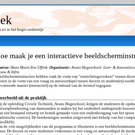
iek
ict in het hoger onderwijs
oe maak je een interactieve beeldscherminst
uteur:
Hans Maier,Ton Uffink
Organisatie:
Avans Hogeschool: Leer- & Innovatiec
ouw & Infra
eeldscherminstructies hebben vaak de vorm van “eenrichtingsverkeer” tussen docen
ieten in de vorm van een vraag en antwoordspel tussen docent en student(en) wordt 
evarieerde manier (interactief) op de inhoud van de leerstof ingegaan.
oorbeeld uit de praktijk
ij de opleiding Civiele Techniek, Avans Hogeschool, krijgen de studenten de opdr
ntwerpberekening van damwanden te maken bij het onderdeel ondergronds bouwen.
an een bestaand ontwerp en bestek gemaakt voor een onderdoorgang van het spoor b
ealistische context). De berekeningen worden uitgevoerd met behulp van het com
GeoDelft).
m de vele mogelijkheden van dit programma te illustreren is een beeldscherminstr
 uur. De docent en twee studenten verkennen in een vraag en antwoordspel de (tech