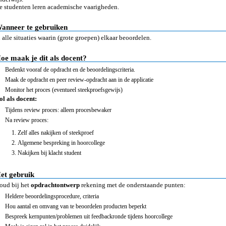
e studenten leren academische vaarigheden.
anneer te gebruiken
n alle situaties waarin (grote groepen) elkaar beoordelen.
oe maak je dit als docent?
Bedenkt vooraf de opdracht en de beoordelingscriteria.
Maak de opdracht en peer review-opdracht aan in de applicatie
Monitor het proces (eventueel steekproefsgewijs)
ol als docent:
Tijdens review proces: alleen procesbewaker
Na review proces:
Zelf alles nakijken of steekproef
Algemene bespreking in hoorcollege
Nakijken bij klacht student
et gebruik
oud bij het
opdrachtontwerp
rekening met de onderstaande punten:
Heldere beoordelingsprocedure, criteria
Hou aantal en omvang van te beoordelen producten beperkt
Bespreek kernpunten/problemen uit feedbackronde tijdens hoorcollege