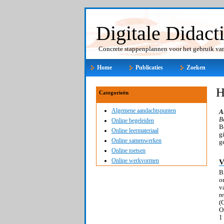
Digitale Didact
Concrete stappenplannen voor het gebruik van 
Home
Publicaties
Zoeken
H
Categorieën
Algemene aandachtspunten
A
B
Online begeleiden
B
Online leermateriaal
g
Online samenwerken
g
Online toetsen
Online werkvormen
V
B
o
v
r
(
O
1