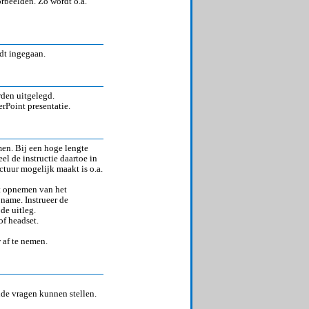
rbeelden. Zo wordt o.a.
dt ingegaan.
den uitgelegd.
rPoint presentatie.
en. Bij een hoge lengte
el de instructie daartoe in
ctuur mogelijk maakt is o.a.
et opnemen van het
pname. Instrueer de
de uitleg.
of headset.
 af te nemen.
de vragen kunnen stellen.