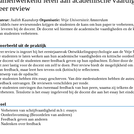
amenwerkend leren aan academische vaardi
eer review
uteur:
Judith Kaandorp
Organisatie:
Vrije Universiteit Amsterdam
iddels twee reviewrondes krijgen de studenten de kans om hun paper te verbeteren, 
e leveren bij de docent. De docent wil hiermee de academische vaardigheden en de 
an studenten verbeteren.
oorbeeld uit de praktijk
eer review is ingezet bij het eerstejaarsvak Ontwikkelingspsychologie aan de Vrije
e studenten te laten werken aan hun academische vaardigheden en kritische oordee
e docent wil de studenten meer feedback geven op hun opdrachten. Echter door de g
it zeer lastig voor de docent om zelf te doen. Peer review biedt de mogelijkheid om 
an feedback, maar leert hen tevens ook (kritisch) te reflecteren.
ntwerp van de opdracht:
e studenten hebben één essay geschreven. Van drie medestudenten hebben de auteu
eedback ontvangen. De reviewers verschilden per ronde.
e studenten ontvingen dus tweemaal feedback van hun peers, waarna zij telkens de 
erbeteren. Tenslotte is het essay ingeleverd bij de docent die aan het essay het eind
oel
. Verbeteren van schrijfvaardigheid m.b.t. essays
. Oordeelsvorming (Beoordelen van anderen)
. Feedback geven aan anderen
. Nadenken over feedback