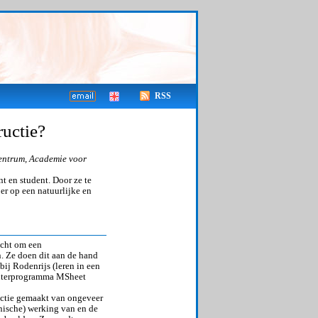
RSS
ructie?
entrum, Academie voor
t en student. Door ze te
er op een natuurlijke en
acht om een
 Ze doen dit aan de hand
ij Rodenrijs (leren in een
puterprogramma MSheet
uctie gemaakt van ongeveer
nische) werking van en de