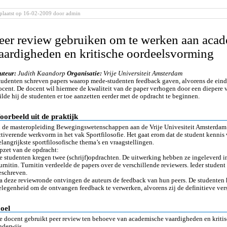
plaatst op 16-02-2009
door admin
eer review gebruiken om te werken aan aca
aardigheden en kritische oordeelsvorming
uteur:
Judith Kaandorp
Organisatie:
Vrije Universiteit Amsterdam
tudenten schreven papers waarop mede-studenten feedback gaven, alvorens de eindve
ocent. De docent wil hiermee de kwaliteit van de paper verhogen door een diepere 
ilde hij de studenten er toe aanzetten eerder met de opdracht te beginnen.
oorbeeld uit de praktijk
n de masteropleiding Bewegingswetenschappen aan de Vrije Univesiteit Amsterdam i
ctiverende werkvorm in het vak Sportfilosofie. Het gaat erom dat de student kennis v
elangrijkste sportfilosofische thema’s en vraagstellingen.
pzet van de opdracht:
e studenten kregen twee (schrijf)opdrachten. De uitwerking hebben ze ingeleverd i
urnitin. Turnitin verdeelde de papers over de verschillende reviewers. Ieder student
eschreven.
a deze reviewronde ontvingen de auteurs de feedback van hun peers. De studenten
elegenheid om de ontvangen feedback te verwerken, alvorens zij de definitieve vers
oel
e docent gebruikt peer review ten behoeve van academische vaardigheden en kritis
nderwijs.