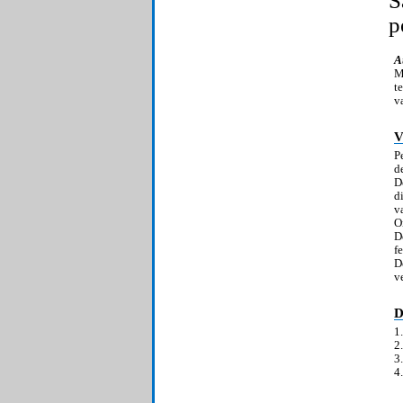
S
p
A
M
t
v
V
P
d
D
d
v
O
D
f
D
v
D
1
2
3
4