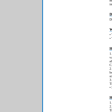
m
i
D
D
W
•
•
H
1
v
a
C
2
b
s
3
T
•
H
1
2
T