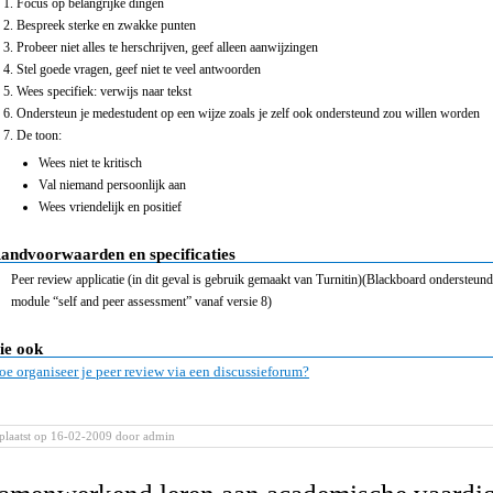
Focus op belangrijke dingen
Bespreek sterke en zwakke punten
Probeer niet alles te herschrijven, geef alleen aanwijzingen
Stel goede vragen, geef niet te veel antwoorden
Wees specifiek: verwijs naar tekst
Ondersteun je medestudent op een wijze zoals je zelf ook ondersteund zou willen worden
De toon:
Wees niet te kritisch
Val niemand persoonlijk aan
Wees vriendelijk en positief
andvoorwaarden en specificaties
Peer review applicatie (in dit geval is gebruik gemaakt van Turnitin)(Blackboard ondersteun
module “self and peer assessment” vanaf versie 8)
ie ook
oe organiseer je peer review via een discussieforum?
plaatst op 16-02-2009
door admin