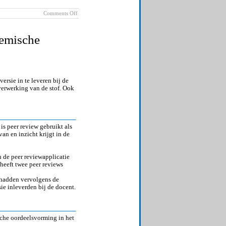
on
Comments Off
Hoe
maak
je
demische
een
interactieve
beeldscherminstructie?
rsie in te leveren bij de
verwerking van de stof. Ook
s peer review gebruikt als
an en inzicht krijgt in de
n de peer reviewapplicatie
 heeft twee peer reviews
 hadden vervolgens de
ie inleverden bij de docent.
che oordeelsvorming in het