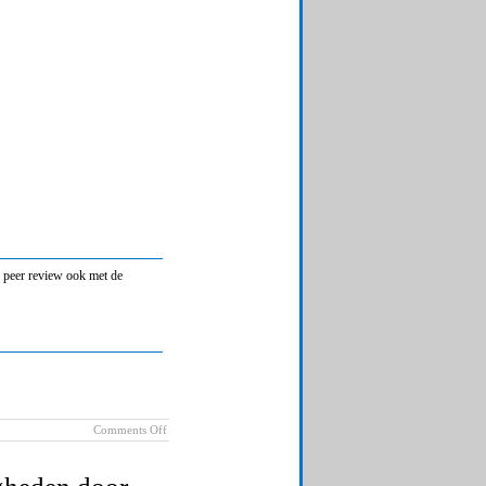
d peer review ook met de
on
Comments Off
Peer
review
gebruiken