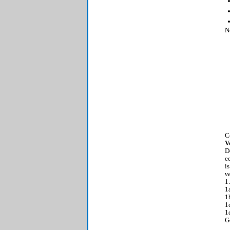
N
C
V
D
e
i
v
1
1
1
1
1
G