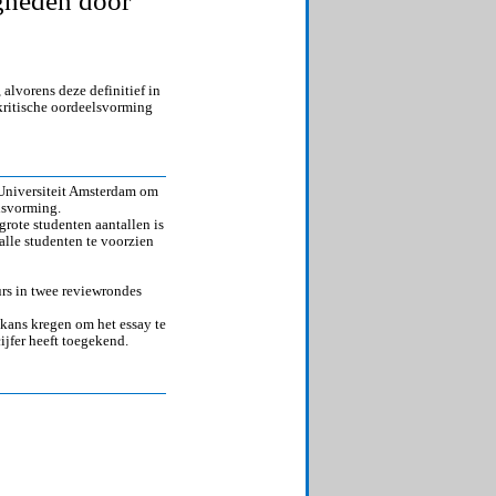
gheden door
om
te
werken
aan
academische
alvorens deze definitief in
vaardigheden
kritische oordeelsvorming
en
kritische
oordeelsvorming
 Universiteit Amsterdam om
lsvorming.
rote studenten aantallen is
alle studenten te voorzien
rs in twee reviewrondes
kans kregen om het essay te
cijfer heeft toegekend.