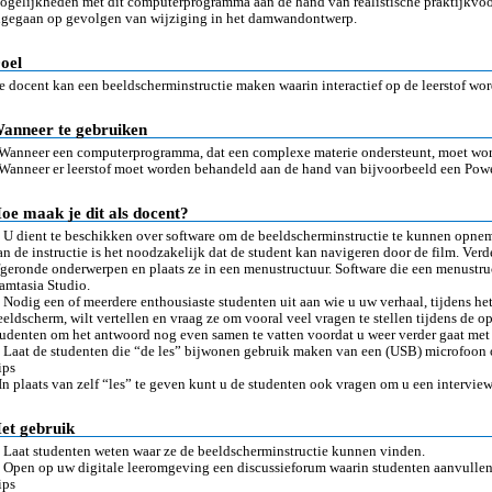
ogelijkheden met dit computerprogramma aan de hand van realistische praktijkvoo
ngegaan op gevolgen van wijziging in het damwandontwerp.
oel
e docent kan een beeldscherminstructie maken waarin interactief op de leerstof wor
anneer te gebruiken
 Wanneer een computerprogramma, dat een complexe materie ondersteunt, moet wor
 Wanneer er leerstof moet worden behandeld aan de hand van bijvoorbeeld een Powe
oe maak je dit als docent?
. U dient te beschikken over software om de beeldscherminstructie te kunnen opnem
an de instructie is het noodzakelijk dat de student kan navigeren door de film. Verde
fgeronde onderwerpen en plaats ze in een menustructuur. Software die een menustru
amtasia Studio.
. Nodig een of meerdere enthousiaste studenten uit aan wie u uw verhaal, tijdens h
eeldscherm, wilt vertellen en vraag ze om vooral veel vragen te stellen tijdens de o
tudenten om het antwoord nog even samen te vatten voordat u weer verder gaat met 
. Laat de studenten die “de les” bijwonen gebruik maken van een (USB) microfoon 
ips
 In plaats van zelf “les” te geven kunt u de studenten ook vragen om u een interview
et gebruik
. Laat studenten weten waar ze de beeldscherminstructie kunnen vinden.
. Open op uw digitale leeromgeving een discussieforum waarin studenten aanvullen
ips