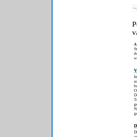
Ge
P
v
A
S
d
w
V
I
a
b
O
D
T
g
N
g
D
D
o