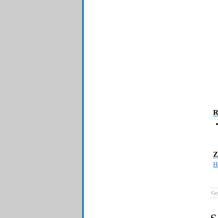
R
Z
H
Ge