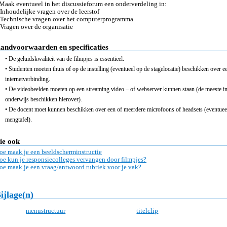
 Maak eventueel in het discussieforum een onderverdeling in:
 Inhoudelijke vragen over de leerstof
 Technische vragen over het computerprogramma
 Vragen over de organisatie
andvoorwaarden en specificaties
• De geluidskwaliteit van de filmpjes is essentieel.
• Studenten moeten thuis of op de instelling (eventueel op de stagelocatie) beschikken over
internetverbinding.
• De videobeelden moeten op een streaming video – of webserver kunnen staan (de meeste ins
onderwijs beschikken hierover).
• De docent moet kunnen beschikken over een of meerdere microfoons of headsets (eventue
mengtafel).
ie ook
oe maak je een beeldscherminstructie
oe kun je responsiecolleges vervangen door filmpjes?
oe maak je een vraag/antwoord rubriek voor je vak?
ijlage(n)
menustructuur
titelclip